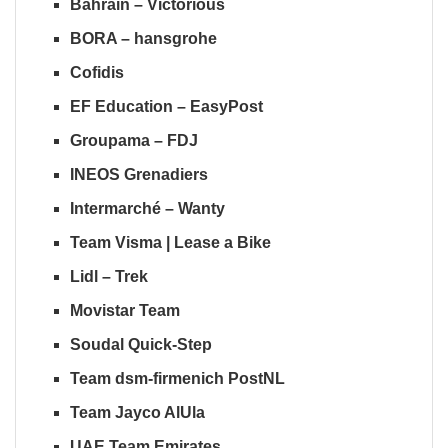
Bahrain – Victorious
BORA – hansgrohe
Cofidis
EF Education – EasyPost
Groupama – FDJ
INEOS Grenadiers
Intermarché – Wanty
Team Visma | Lease a Bike
Lidl – Trek
Movistar Team
Soudal Quick-Step
Team dsm-firmenich PostNL
Team Jayco AlUla
UAE Team Emirates