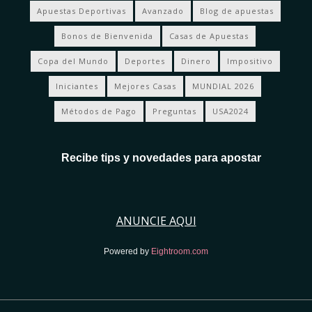
Apuestas Deportivas
Avanzado
Blog de apuestas
Bonos de Bienvenida
Casas de Apuestas
Copa del Mundo
Deportes
Dinero
Impositivo
Iniciantes
Mejores Casas
MUNDIAL 2026
Métodos de Pago
Preguntas
USA2024
Recibe tips y novedades para apostar
ANUNCIE AQUI
Powered by
Eightroom.com