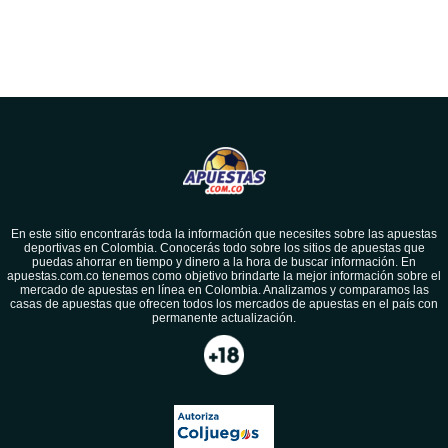
En este sitio encontrarás toda la información que necesites sobre las apuestas
deportivas en Colombia. Conocerás todo sobre los sitios de apuestas que
puedas ahorrar en tiempo y dinero a la hora de buscar información. En
apuestas.com.co tenemos como objetivo brindarte la mejor información sobre el
mercado de apuestas en línea en Colombia. Analizamos y comparamos las
casas de apuestas que ofrecen todos los mercados de apuestas en el país con
permanente actualización.