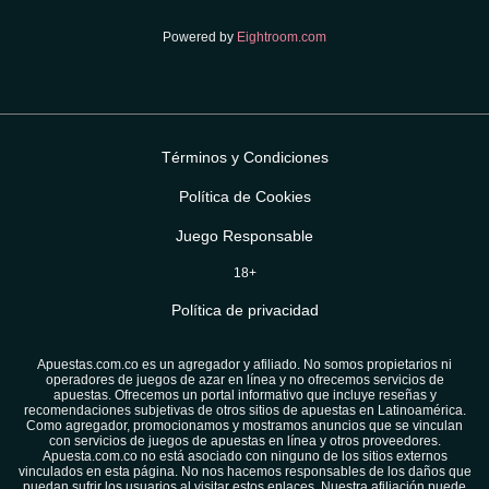
Powered by
Eightroom.com
Términos y Condiciones
Política de Cookies
Juego Responsable
18+
Política de privacidad
Apuestas.com.co es un agregador y afiliado. No somos propietarios ni
operadores de juegos de azar en línea y no ofrecemos servicios de
apuestas. Ofrecemos un portal informativo que incluye reseñas y
recomendaciones subjetivas de otros sitios de apuestas en Latinoamérica.
Como agregador, promocionamos y mostramos anuncios que se vinculan
con servicios de juegos de apuestas en línea y otros proveedores.
Apuesta.com.co no está asociado con ninguno de los sitios externos
vinculados en esta página. No nos hacemos responsables de los daños que
puedan sufrir los usuarios al visitar estos enlaces. Nuestra afiliación puede