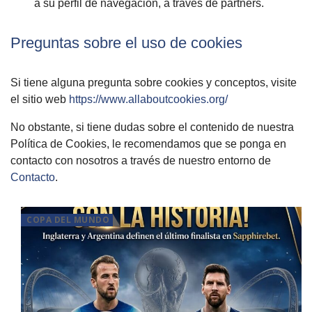
a su perfil de navegación, a través de partners.
Preguntas sobre el uso de cookies
Si tiene alguna pregunta sobre cookies y conceptos, visite
el sitio web
https://www.allaboutcookies.org/
No obstante, si tiene dudas sobre el contenido de nuestra
Política de Cookies, le recomendamos que se ponga en
contacto con nosotros a través de nuestro entorno de
Contacto
.
COPA DEL MUNDO