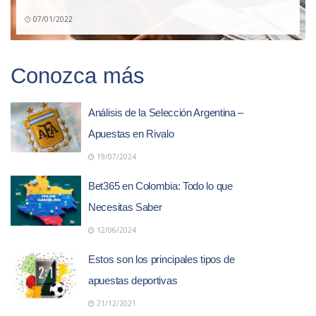
07/01/2022
Conozca más
Análisis de la Selección Argentina –
Apuestas en Rivalo
19/07/2024
Bet365 en Colombia: Todo lo que
Necesitas Saber
12/06/2024
Estos son los principales tipos de
apuestas deportivas
21/12/2021