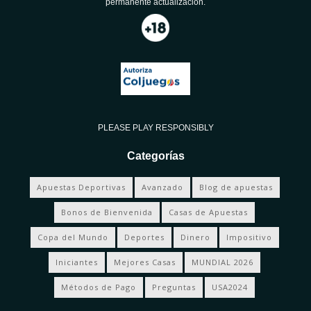
permanente actualización.
PLEASE PLAY RESPONSIBLY
Categorías
Apuestas Deportivas
Avanzado
Blog de apuestas
Bonos de Bienvenida
Casas de Apuestas
Copa del Mundo
Deportes
Dinero
Impositivo
Iniciantes
Mejores Casas
MUNDIAL 2026
Métodos de Pago
Preguntas
USA2024