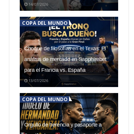
14/07/2026
COPA DEL MUNDO
Choque de filosofías en el Texas: El
análisis de mercado en Sapphirebet
para el Francia vs. España
13/07/2026
COPA DEL MUNDO
Orgullo de herencia y pasaporte a