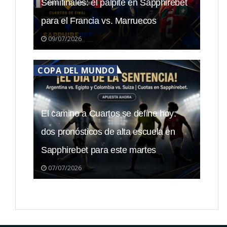
Semifinales: el palpite en Sapphirebet
para el Francia vs. Marruecos
09/07/2026
COPA DEL MUNDO
El camino a Cuartos se define hoy:
dos pronósticos de alta escuela en
Sapphirebet para este martes
07/07/2026