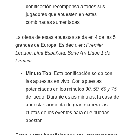
bonificación recompensa a todos sus
jugadores que apuesten en estas
combinadas aumentadas.
La oferta de estas apuestas se da en 4 de las 5
grandes de Europa. Es decir, en:
Premier
League, Liga Española, Serie A y Ligue 1 de
Francia
.
Minuto Top
: Esta bonificación se da con
las apuestas en vivo. Con apuestas
potenciadas en los minutos
30, 50, 60 y 75
de juego. Durante estos minutos, la casa de
apuestas aumenta de gran manera las
cuotas de los eventos para que puedas
apostar.