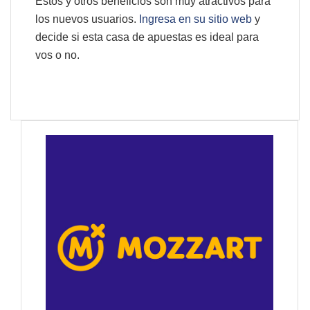
Estos y otros beneficios son muy atractivos para
los nuevos usuarios.
Ingresa en su sitio web
y
decide si esta casa de apuestas es ideal para
vos o no.