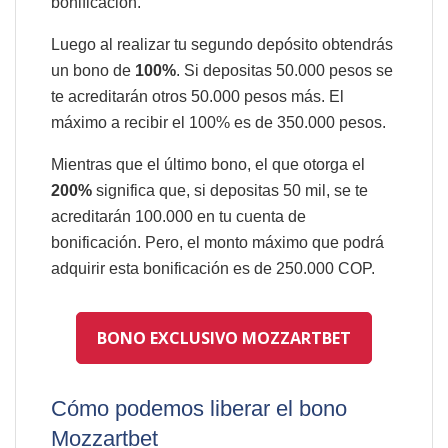
bonificación.
Luego al realizar tu segundo depósito obtendrás
un bono de
100%
. Si depositas 50.000 pesos se
te acreditarán otros 50.000 pesos más. El
máximo a recibir el 100% es de 350.000 pesos.
Mientras que el último bono, el que otorga el
200%
significa que, si depositas 50 mil, se te
acreditarán 100.000 en tu cuenta de
bonificación. Pero, el monto máximo que podrá
adquirir esta bonificación es de 250.000 COP.
BONO EXCLUSIVO MOZZARTBET
Cómo podemos liberar el bono
Mozzartbet