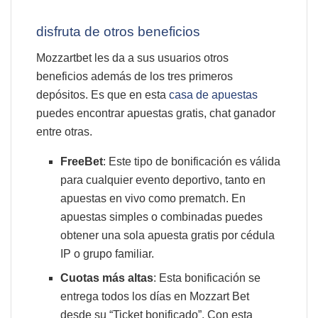
disfruta de otros beneficios
Mozzartbet les da a sus usuarios otros
beneficios además de los tres primeros
depósitos. Es que en esta
casa de apuestas
puedes encontrar apuestas gratis, chat ganador
entre otras.
FreeBet
: Este tipo de bonificación es válida
para cualquier evento deportivo, tanto en
apuestas en vivo como prematch. En
apuestas simples o combinadas puedes
obtener una sola apuesta gratis por cédula
IP o grupo familiar.
Cuotas más altas
: Esta bonificación se
entrega todos los días en Mozzart Bet
desde su “Ticket bonificado”. Con esta