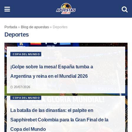
Portada
»
Blog de apuestas
»
Deportes
Deportes
COPA DEL MUNDO
¡Golpe sobre la mesa! España tumba a
Argentina y reina en el Mundial 2026
20/07/2026
COPA DEL MUNDO
La batalla de las dinastías: el palpite en
Sapphirebet Colombia para la Gran Final de la
Copa del Mundo