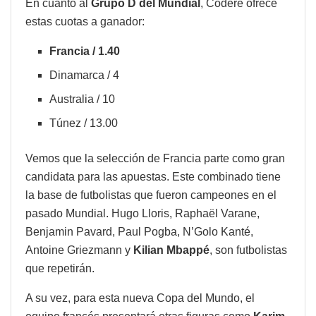
En cuanto al
Grupo D del Mundial
, Codere ofrece
estas cuotas a ganador:
Francia / 1.40
Dinamarca / 4
Australia / 10
Túnez / 13.00
Vemos que la selección de Francia parte como gran
candidata para las apuestas. Este combinado tiene
la base de futbolistas que fueron campeones en el
pasado Mundial. Hugo Lloris, Raphaël Varane,
Benjamin Pavard, Paul Pogba, N’Golo Kanté,
Antoine Griezmann y
Kilian Mbappé
, son futbolistas
que repetirán.
A su vez, para esta nueva Copa del Mundo, el