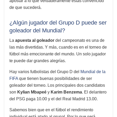
apostar a lo que verdaderamente estás convencido
de que sucederá.
¿Algún jugador del Grupo D puede ser
goleador del Mundial?
La
apuesta al goleador
del campeonato es una de
las más divertidas. Y más, cuando es en el torneo de
fútbol más emocionante del mundo. Un solo jugador
te puede dar grandes alegrías.
Hay varios futbolistas del Grupo D del
Mundial de la
FIFA
que tienen buenas posibilidades de ser
goleador del torneo. Los principales dos candidatos
son
Kylian Mbapeé
y
Karim Benzema
. El delantero
del PSG paga 10.00 y el del Real Madrid 13.00.
Sabemos bien que en el fútbol el rendimiento
individual está atado al grupal. Por lo que será