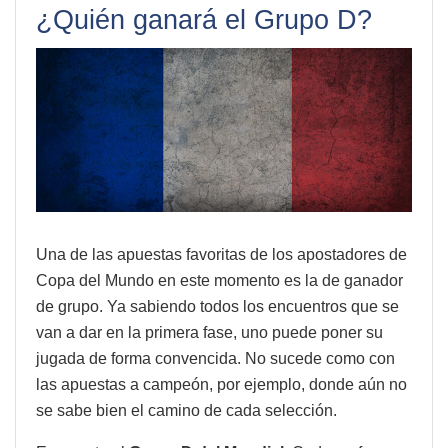
¿Quién ganará el Grupo D?
Una de las apuestas favoritas de los apostadores de
Copa del Mundo en este momento es la de ganador
de grupo. Ya sabiendo todos los encuentros que se
van a dar en la primera fase, uno puede poner su
jugada de forma convencida. No sucede como con
las apuestas a campeón, por ejemplo, donde aún no
se sabe bien el camino de cada selección.