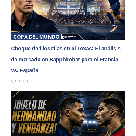
COPA DEL MUNDO
Choque de filosofías en el Texas: El análisis
de mercado en Sapphirebet para el Francia
vs. España
13/07/2026