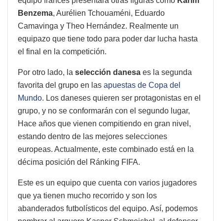
equipo francés presentará otras figuras como
Karim
Benzema
, Aurélien Tchouaméni, Eduardo
Camavinga y Theo Hernández. Realmente un
equipazo que tiene todo para poder dar lucha hasta
el final en la competición.
Por otro lado, la
selección danesa
es la segunda
favorita del grupo en las
apuestas de Copa del
Mundo
. Los daneses quieren ser protagonistas en el
grupo, y no se conformarán con el segundo lugar,
Hace años que vienen compitiendo en gran nivel,
estando dentro de las mejores selecciones
europeas. Actualmente, este combinado está en la
décima posición del Ránking FIFA.
Este es un equipo que cuenta con varios jugadores
que ya tienen mucho recorrido y son los
abanderados futbolísticos del equipo. Así, podemos