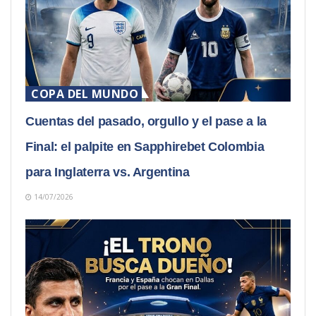
COPA DEL MUNDO
Cuentas del pasado, orgullo y el pase a la
Final: el palpite en Sapphirebet Colombia
para Inglaterra vs. Argentina
14/07/2026