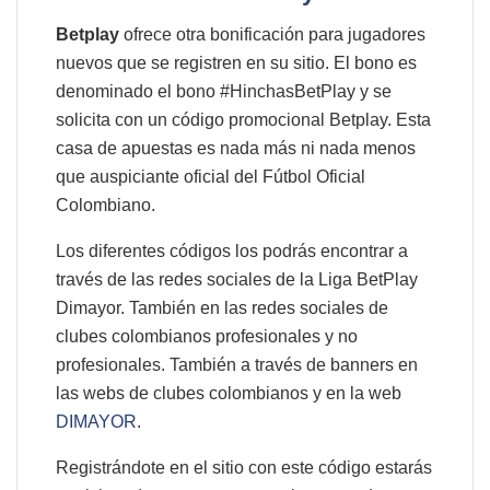
Betplay
ofrece otra bonificación para jugadores
nuevos que se registren en su sitio. El bono es
denominado el bono #HinchasBetPlay y se
solicita con un código promocional Betplay. Esta
casa de apuestas es nada más ni nada menos
que auspiciante oficial del Fútbol Oficial
Colombiano.
Los diferentes códigos los podrás encontrar a
través de las redes sociales de la Liga BetPlay
Dimayor. También en las redes sociales de
clubes colombianos profesionales y no
profesionales. También a través de banners en
las webs de clubes colombianos y en la web
DIMAYOR
.
Registrándote en el sitio con este código estarás