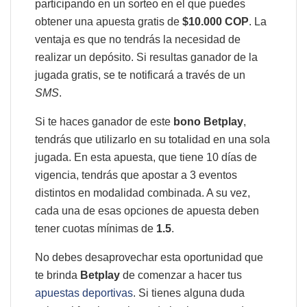
participando en un sorteo en el que puedes
obtener una apuesta gratis de
$10.000 COP
. La
ventaja es que no tendrás la necesidad de
realizar un depósito. Si resultas ganador de la
jugada gratis, se te notificará a través de un
SMS
.
Si te haces ganador de este
bono Betplay
,
tendrás que utilizarlo en su totalidad en una sola
jugada. En esta apuesta, que tiene 10 días de
vigencia, tendrás que apostar a 3 eventos
distintos en modalidad combinada. A su vez,
cada una de esas opciones de apuesta deben
tener cuotas mínimas de
1.5
.
No debes desaprovechar esta oportunidad que
te brinda
Betplay
de comenzar a hacer tus
apuestas deportivas
. Si tienes alguna duda