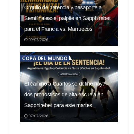
Orgullo de herencia y pasaporte a
Semifinales: el palpite en Sapphirebet
para el Francia vs. Marruecos
09/07/2026
COPA DEL MUNDO
El camino a Cuartos se define hoy:
dos pronósticos de alta escuela en
Sapphirebet para este martes
07/07/2026