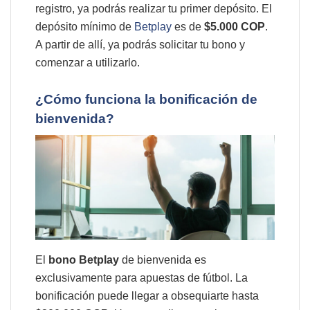
registro, ya podrás realizar tu primer depósito. El
depósito mínimo de
Betplay
es de
$5.000 COP
.
A partir de allí, ya podrás solicitar tu bono y
comenzar a utilizarlo.
¿Cómo funciona la bonificación de
bienvenida?
El
bono Betplay
de bienvenida es
exclusivamente para apuestas de fútbol. La
bonificación puede llegar a obsequiarte hasta