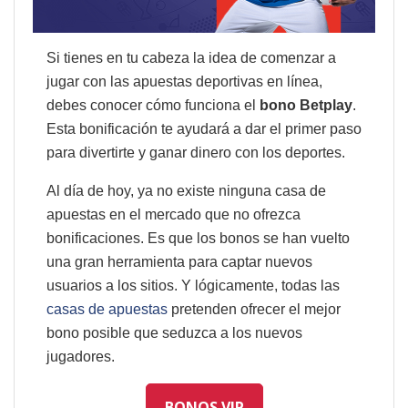
Si tienes en tu cabeza la idea de comenzar a
jugar con las apuestas deportivas en línea,
debes conocer cómo funciona el
bono Betplay
.
Esta bonificación te ayudará a dar el primer paso
para divertirte y ganar dinero con los deportes.
Al día de hoy, ya no existe ninguna casa de
apuestas en el mercado que no ofrezca
bonificaciones. Es que los bonos se han vuelto
una gran herramienta para captar nuevos
usuarios a los sitios. Y lógicamente, todas las
casas de apuestas
pretenden ofrecer el mejor
bono posible que seduzca a los nuevos
jugadores.
BONOS VIP