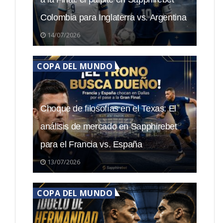
Colombia para Inglaterra vs. Argentina
14/07/2026
COPA DEL MUNDO
Choque de filosofías en el Texas: El
análisis de mercado en Sapphirebet
para el Francia vs. España
13/07/2026
COPA DEL MUNDO