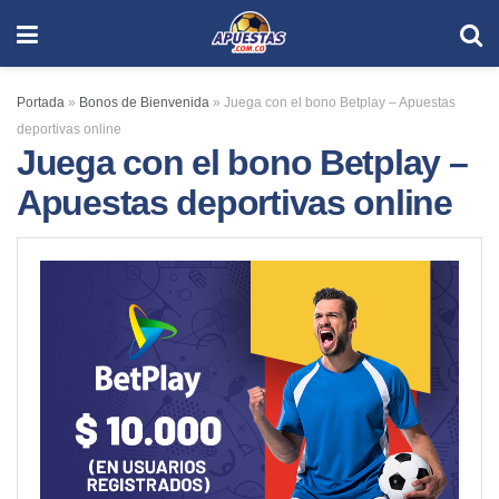
Portada
»
Bonos de Bienvenida
»
Juega con el bono Betplay – Apuestas
deportivas online
Juega con el bono Betplay –
Apuestas deportivas online