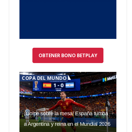
OBTENER BONO BETPLAY
COPA DEL MUNDO
¡Golpe sobre la mesa! España tumba
a Argentina y reina en el Mundial 2026