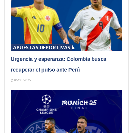
APUESTAS DEPORTIVAS
Urgencia y esperanza: Colombia busca
recuperar el pulso ante Perú
06/06/2025