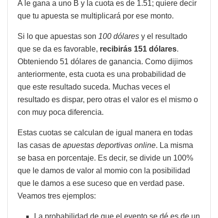
A le gana a uno B y la cuota es de 1.51; quiere decir
que tu apuesta se multiplicará por ese monto.
Si lo que apuestas son
100 dólares
y el resultado
que se da es favorable,
recibirás 151 dólares
.
Obteniendo 51 dólares de ganancia. Como dijimos
anteriormente, esta cuota es una probabilidad de
que este resultado suceda. Muchas veces el
resultado es dispar, pero otras el valor es el mismo o
con muy poca diferencia.
Estas cuotas se calculan de igual manera en todas
las casas de
apuestas deportivas online
. La misma
se basa en porcentaje. Es decir, se divide un 100%
que le damos de valor al momio con la posibilidad
que le damos a ese suceso que en verdad pase.
Veamos tres ejemplos:
La probabilidad de que el evento se dé es de un