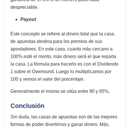
despreciable.
Payout
Este concepto se refiere al dinero total que la casa
de apuestas destina para los premios de sus
apostadores. En este caso, cuanto más cercano a
100% esté el monto, más dinero será el que reparta
la casa. La fórmula para hacerlo es con el Dividendo
1 sobre el Overround. Luego lo multiplicamos por
100 y vemos el valor del porcentaje.
Generalmente el mismo se sitúa entre 90 y 95%.
Conclusión
Sin duda, las casas de apuestas son de las mejores
formas de poder divertirnos y ganar dinero. Más,