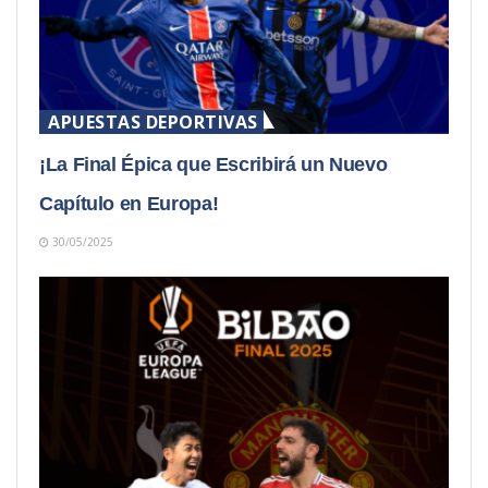
APUESTAS DEPORTIVAS
¡La Final Épica que Escribirá un Nuevo
Capítulo en Europa!
30/05/2025