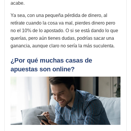
acabe.
Ya sea, con una pequeña pérdida de dinero, al
retírate cuando la cosa va mal, pierdes dinero pero
no el 10% de lo apostado. O si se está dando lo que
querías, pero aún tienes dudas, podrías sacar una
ganancia, aunque claro no sería la más suculenta.
¿Por qué muchas casas de
apuestas son online?