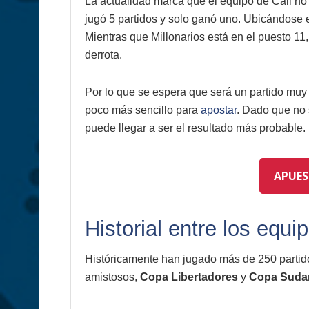
La actualidad marca que el equipo de Cali no
jugó 5 partidos y solo ganó uno. Ubicándose e
Mientras que Millonarios está en el puesto 11
derrota.
Por lo que se espera que será un partido muy du
poco más sencillo para
apostar
. Dado que no
puede llegar a ser el resultado más probable.
APUES
Historial entre los equi
Históricamente han jugado más de 250 partidos
amistosos,
Copa Libertadores
y
Copa Suda