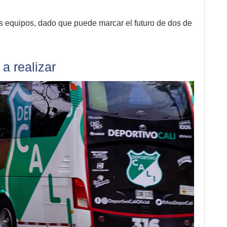
s equipos, dado que puede marcar el futuro de dos de
a realizar