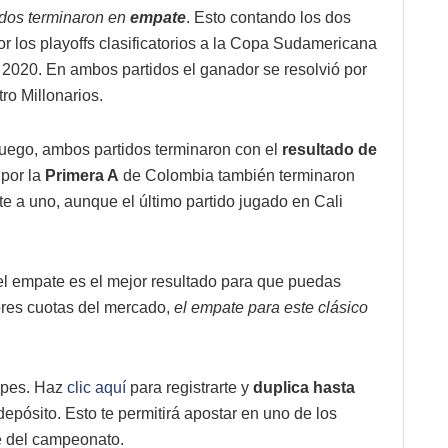
odos terminaron en
empate
. Esto contando los dos
r los playoffs clasificatorios a la Copa Sudamericana
2020. En ambos partidos el ganador se resolvió por
ro Millonarios.
 juego, ambos partidos terminaron con el
resultado de
por la
Primera A
de Colombia también terminaron
e a uno, aunque el último partido jugado en Cali
z el empate es el mejor resultado para que puedas
ores cuotas del mercado,
el empate para este clásico
upes. Haz
clic aquí
para registrarte y
duplica hasta
depósito. Esto te permitirá apostar en uno de los
e del campeonato.