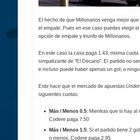
El hecho de que Millonarios venga mejor que 
el empate. Pues en ese caso puedes elegir el
opción de empate y triunfo de Millonarios.
En este caso la casa paga 1.43, misma cuota q
simpatizante de “El Decano”. El partido no ser
e incluso puede haber apenas un gol, o ningu
Esto hace que el mercado de apuestas
Under 
siguientes cuotas:
Más / Menos 0.5
: Mientras que si hay al
Codere paga 7.50
Más / Menos 1.5
: Si el partido tiene 2 g
o menos, Codere paga 2.95