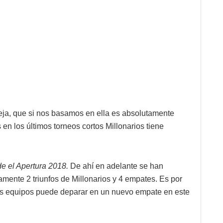
reja, que si nos basamos en ella es absolutamente
 en los últimos torneos cortos Millonarios tiene
e el Apertura 2018.
De ahí en adelante se han
amente 2 triunfos de Millonarios y 4 empates. Es por
os equipos puede deparar en un nuevo empate en este