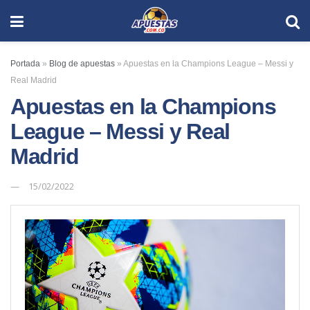
Portada
»
Blog de apuestas
»
Apuestas en la Champions League – Messi y
Real Madrid
Apuestas en la Champions
League – Messi y Real
Madrid
15/02/2022