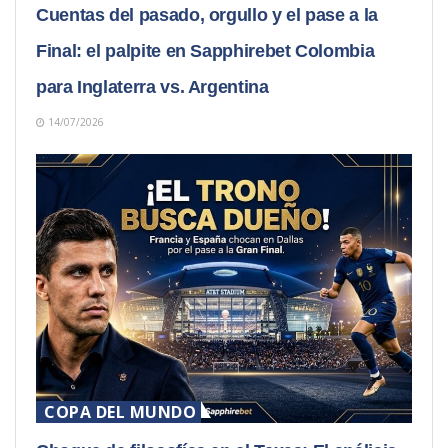
Cuentas del pasado, orgullo y el pase a la
Final: el palpite en Sapphirebet Colombia
para Inglaterra vs. Argentina
14/07/2026
COPA DEL MUNDO