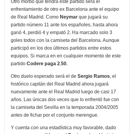
Otro morbo que tendrá este partido será el
enfrentamiento de otro ex Barcelona ante el equipo
de Real Madrid. Como
Neymar
que jugará su
partido número 11 ante los españoles, hasta ahora
ganó 4, perdió 4 y empató 2. Ha marcado solo 3
goles todos con la camiseta del Barcelona. Aunque
participó en los dos últimos partidos entre estos
equipos. Si marca en en cualquier momento de este
partido
Codere paga 2.50
.
Otro duelo esperado será el de
Sergio Ramos
, el
histórico capitán del Real Madrid ahora jugará
nuevamente ante el Real Madrid luego de casi 17
años. Las únicas dos veces que lo enfrentó fue con
la camiseta del Sevilla en la temporada 2004/2005
antes de fichar por el conjunto merengue.
Y cuenta con una estadística muy favorable, dado