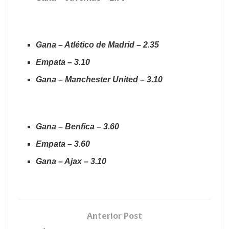
Gana – Atlético de Madrid – 2.35
Empata – 3.10
Gana – Manchester United – 3.10
Gana – Benfica – 3.60
Empata – 3.60
Gana – Ajax – 3.10
Anterior Post