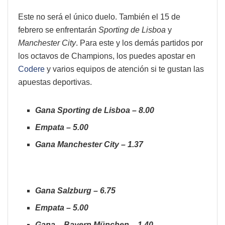
Este no será el único duelo. También el 15 de
febrero se enfrentarán
Sporting de Lisboa
y
Manchester City
. Para este y los demás partidos por
los octavos de Champions, los puedes apostar en
Codere
y varios equipos de atención si te gustan las
apuestas deportivas.
Gana Sporting de Lisboa – 8.00
Empata – 5.00
Gana Manchester City – 1.37
Gana Salzburg – 6.75
Empata – 5.00
Gana – Bayern München – 1.40