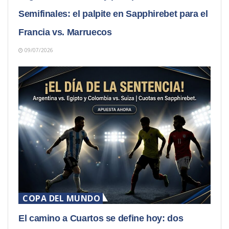
Semifinales: el palpite en Sapphirebet para el
Francia vs. Marruecos
09/07/2026
COPA DEL MUNDO
El camino a Cuartos se define hoy: dos