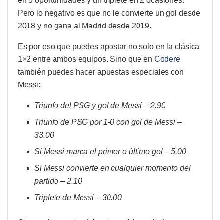
en 5 oportunidades y un triplete en 2 ocasiones.
Pero lo negativo es que no le convierte un gol desde
2018 y no gana al Madrid desde 2019.
Es por eso que puedes apostar no solo en la clásica
1×2 entre ambos equipos. Sino que en
Codere
también puedes hacer apuestas especiales con
Messi:
Triunfo del PSG y gol de Messi – 2.90
Triunfo de PSG por 1-0 con gol de Messi –
33.00
Si Messi marca el primer o último gol – 5.00
Si Messi convierte en cualquier momento del
partido – 2.10
Triplete de Messi – 30.00