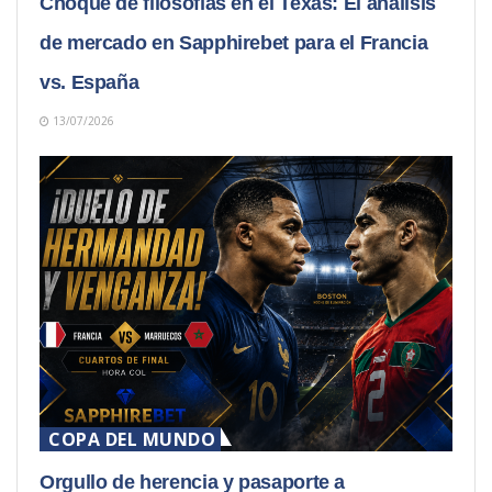
Choque de filosofías en el Texas: El análisis
de mercado en Sapphirebet para el Francia
vs. España
13/07/2026
COPA DEL MUNDO
Orgullo de herencia y pasaporte a