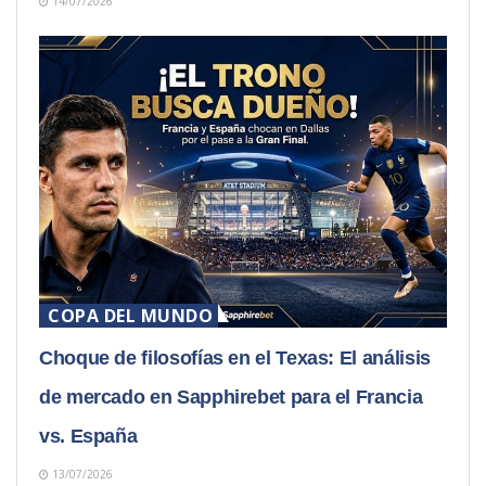
14/07/2026
COPA DEL MUNDO
Choque de filosofías en el Texas: El análisis
de mercado en Sapphirebet para el Francia
vs. España
13/07/2026