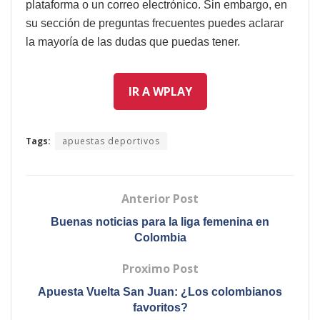
plataforma o un correo electrónico. Sin embargo, en
su sección de preguntas frecuentes puedes aclarar
la mayoría de las dudas que puedas tener.
IR A WPLAY
Tags:
apuestas deportivos
Anterior Post
Buenas noticias para la liga femenina en
Colombia
Proximo Post
Apuesta Vuelta San Juan: ¿Los colombianos
favoritos?