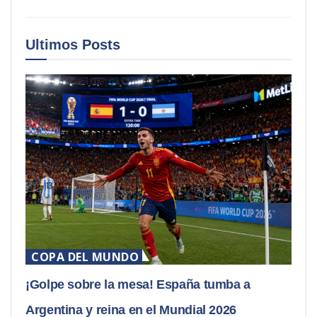
Ultimos
Posts
COPA DEL MUNDO
¡Golpe sobre la mesa! España tumba a
Argentina y reina en el Mundial 2026