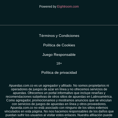
Powered by
Eightroom.com
Términos y Condiciones
Política de Cookies
Juego Responsable
18+
Política de privacidad
Apuestas.com.co es un agregador y afiliado. No somos propietarios ni
operadores de juegos de azar en línea y no ofrecemos servicios de
apuestas. Ofrecemos un portal informativo que incluye reseñas y
recomendaciones subjetivas de otros sitios de apuestas en Latinoamérica.
Como agregador, promocionamos y mostramos anuncios que se vinculan
con servicios de juegos de apuestas en línea y otros proveedores.
Apuesta.com.co no está asociado con ninguno de los sitios externos
vinculados en esta página. No nos hacemos responsables de los daños que
puedan sufrir los usuarios al visitar estos enlaces. Nuestra afiliación puede