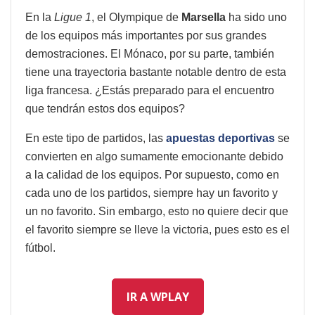
En la
Ligue 1
, el Olympique de
Marsella
ha sido uno
de los equipos más importantes por sus grandes
demostraciones. El Mónaco, por su parte, también
tiene una trayectoria bastante notable dentro de esta
liga francesa. ¿Estás preparado para el encuentro
que tendrán estos dos equipos?
En este tipo de partidos, las
apuestas deportivas
se
convierten en algo sumamente emocionante debido
a la calidad de los equipos. Por supuesto, como en
cada uno de los partidos, siempre hay un favorito y
un no favorito. Sin embargo, esto no quiere decir que
el favorito siempre se lleve la victoria, pues esto es el
fútbol.
IR A WPLAY