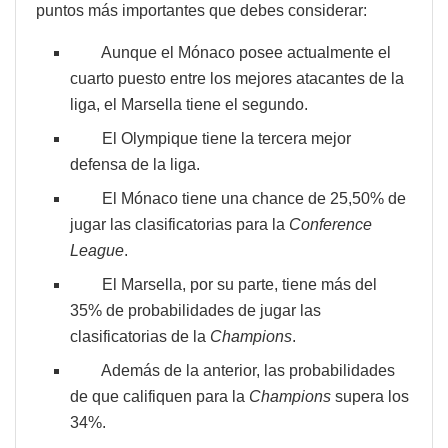
puntos más importantes que debes considerar:
Aunque el Mónaco posee actualmente el
cuarto puesto entre los mejores atacantes de la
liga, el Marsella tiene el segundo.
El Olympique tiene la tercera mejor
defensa de la liga.
El Mónaco tiene una chance de 25,50% de
jugar las clasificatorias para la
Conference
League
.
El Marsella, por su parte, tiene más del
35% de probabilidades de jugar las
clasificatorias de la
Champions
.
Además de la anterior, las probabilidades
de que califiquen para la
Champions
supera los
34%.