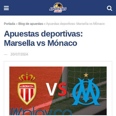
Portada
»
Blog de apuestas
»
Apuestas deportivas: Marsella vs Mónaco
Apuestas deportivas:
Marsella vs Mónaco
20/07/2024