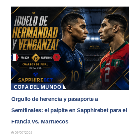
COPA DEL MUNDO
Orgullo de herencia y pasaporte a
Semifinales: el palpite en Sapphirebet para el
Francia vs. Marruecos
09/07/2026