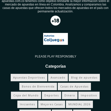
apuestas.com.co tenemos como objetivo brindarte la mejor información sobre el
mercado de apuestas en línea en Colombia. Analizamos y comparamos las
casas de apuestas que ofrecen todos los mercados de apuestas en el país con
permanente actualización.
PLEASE PLAY RESPONSIBLY
Categorías
Apuestas Deportivas
Avanzado
Blog de apuestas
Bonos de Bienvenida
Casas de Apuestas
Copa del Mundo
Deportes
Dinero
Impositivo
Iniciantes
Mejores Casas
MUNDIAL 2026