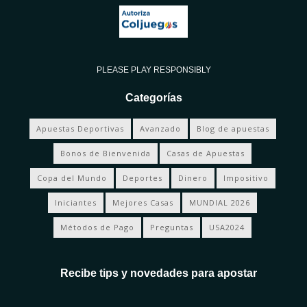
PLEASE PLAY RESPONSIBLY
Categorías
Apuestas Deportivas
Avanzado
Blog de apuestas
Bonos de Bienvenida
Casas de Apuestas
Copa del Mundo
Deportes
Dinero
Impositivo
Iniciantes
Mejores Casas
MUNDIAL 2026
Métodos de Pago
Preguntas
USA2024
Recibe tips y novedades para apostar