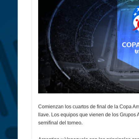
Comienzan los cuartos de final de la Copa Amé
llave. Los equipos que vienen de los Grupos 
semifinal del torneo.