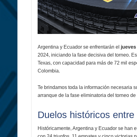
Argentina y Ecuador se enfrentarán el
jueves 
2024, iniciando la fase decisiva del torneo. 
Texas, con capacidad para más de 72 mil esp
Colombia.
Te brindamos toda la información necesaria so
arranque de la fase eliminatoria del torneo d
Duelos históricos entr
Históricamente, Argentina y Ecuador se han e
con 24 triunfos, 11 empates y cinco victorias 