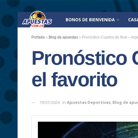
BONOS DE BIENVENIDA
CAS
Portada
»
Blog de apuestas
»
Pronóstico Cuartos de final – Arge
Pronóstico C
el favorito
19/07/2024
in
Apuestas Deportivas
,
Blog de apu