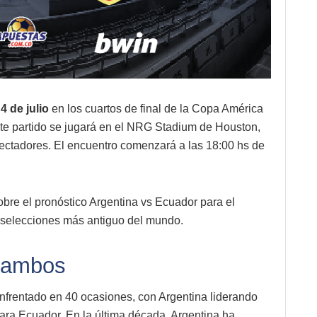
4 de julio
en los cuartos de final de la Copa América
Este partido se jugará en el NRG Stadium de Houston,
ectadores. El encuentro comenzará a las 18:00 hs de
bre el pronóstico Argentina vs Ecuador para el
e selecciones más antiguo del mundo.
e ambos
nfrentado en 40 ocasiones, con Argentina liderando
para Ecuador. En la última década, Argentina ha