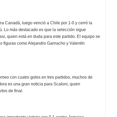
ra Canadá, luego venció a Chile por 1-0 y cerró la
rú. Lo más destacado es que la selección sigue
si, quien está en duda para este partido. El equipo se
s figuras como Alejandro Garnacho y Valentín
orneo con cuatro goles en tres partidos, muchos de
ora es una gran noticia para Scaloni, quien
tos de final.