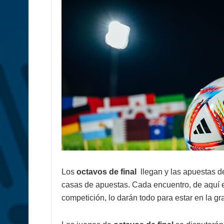
Los
octavos de final
llegan y las apuestas d
casas de apuestas. Cada encuentro, de aquí e
competición, lo darán todo para estar en la gra