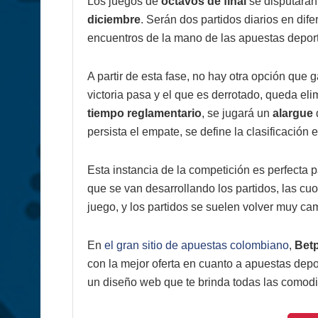
Los juegos de
octavos de final
se disputará
diciembre
. Serán dos partidos diarios en dif
encuentros de la mano de las apuestas deporti
A partir de esta fase, no hay otra opción que 
victoria pasa y el que es derrotado, queda e
tiempo reglamentario
, se jugará un
alargue
persista el empate, se define la clasificación
Esta instancia de la competición es perfecta
que se van desarrollando los partidos, las c
juego, y los partidos se suelen volver muy ca
En
el gran sitio de apuestas colombiano
,
Betp
con la mejor oferta en cuanto a apuestas depor
un diseño web que te brinda todas las comodi