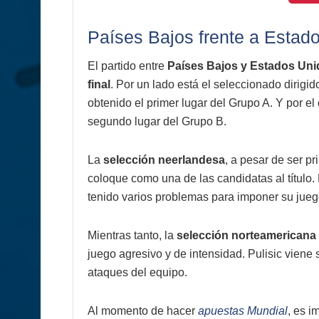
Países Bajos frente a Estad
El partido entre
Países Bajos y Estados Un
final
. Por un lado está el seleccionado dirigid
obtenido el primer lugar del Grupo A. Y por el
segundo lugar del Grupo B.
La
selección neerlandesa
, a pesar de ser p
coloque como una de las candidatas al título. 
tenido varios problemas para imponer su jue
Mientras tanto, la
selección norteamericana
juego agresivo y de intensidad. Pulisic viene 
ataques del equipo.
Al momento de hacer
apuestas Mundial
, es i