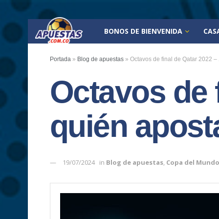
BONOS DE BIENVENIDA
CAS
Portada
»
Blog de apuestas
»
Octavos de final de Qatar 2022 –
Octavos de f
quién apost
19/07/2024
in
Blog de apuestas
,
Copa del Mund