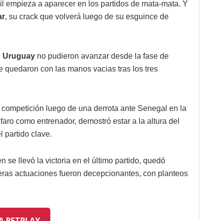
il empieza a aparecer en los partidos de mata-mata. Y
ar
, su crack que volverá luego de su esguince de
e
Uruguay
no pudieron avanzar desde la fase de
e quedaron con las manos vacias tras los tres
 competición luego de una derrota ante Senegal en la
faro como entrenador, demostró estar a la altura del
l partido clave.
ien se llevó la victoria en el último partido, quedó
meras actuaciones fueron decepcionantes, con planteos
 A BETPLAY