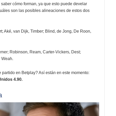
te saber cómo forman, ya que esto puede develar
uáles son las posibles alineaciones de estos dos
t; Aké, van Dijk, Timber; Blind, de Jong, De Roon,
rner; Robinson, Ream, Carter-Vickers, Dest;
y Weah.
e partido en Betplay? Así están en este momento:
Unidos 4.90.
a