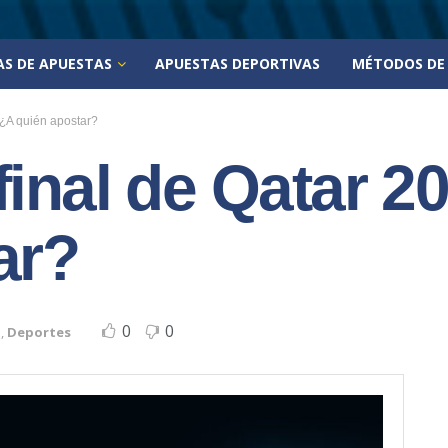
AS DE APUESTAS
APUESTAS DEPORTIVAS
MÉTODOS DE
 ¿A quién apostar?
inal de Qatar 2
ar?
0
0
o
,
Deportes