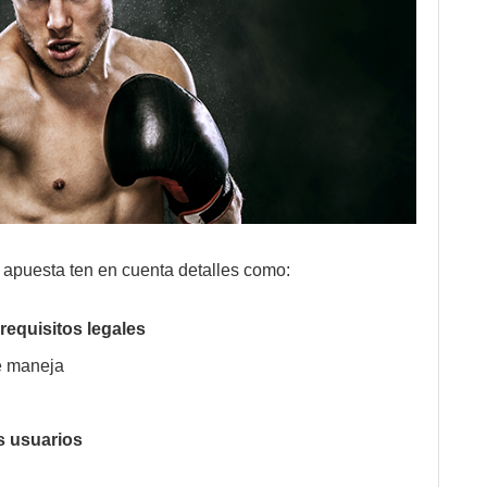
u apuesta ten en cuenta detalles como:
s
requisitos legales
 maneja
s usuarios