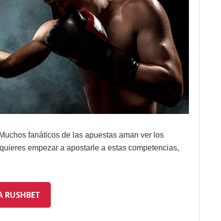
Muchos fanáticos de las apuestas aman ver los
i quieres empezar a apostarle a estas competencias,
 A RUSHBET