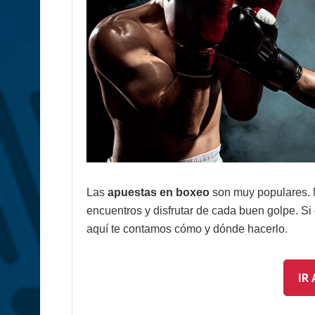
Las
apuestas en boxeo
son muy populares. 
encuentros y disfrutar de cada buen golpe. S
aquí te contamos cómo y dónde hacerlo.
IR