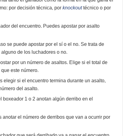
mo: por decisión técnica, por
knockout
técnico o por
ador del encuentro. Puedes apostar por asalto
so se puede apostar por el sí o el no. Se trata de
 alguno de los luchadores o no.
tar por un número de asaltos. Elige si el total de
 que este número.
elegir si el encuentro termina durante un asalto,
número del asalto.
el boxeador 1 o 2 anotan algún derribo en el
 anotar el número de derribos que van a ocurrir por
uchador que será derribado va a ganar el encuentro.