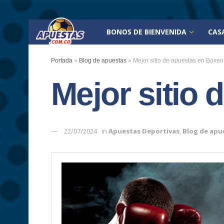
BONOS DE BIENVENIDA
CAS
Portada
»
Blog de apuestas
»
Mejor sitio de apuestas en Boxeo
Mejor sitio
22/07/2024
in
Apuestas Deportivas
,
Blog de apu