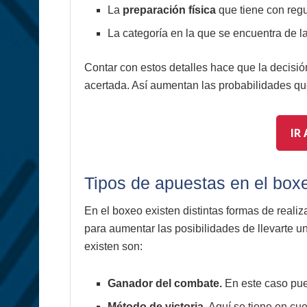
La
preparación física
que tiene con reg
La categoría en la que se encuentra de l
Contar con estos detalles hace que la decisió
acertada. Así aumentan las probabilidades qu
IR
Tipos de apuestas en el box
En el boxeo existen distintas formas de reali
para aumentar las posibilidades de llevarte u
existen son:
Ganador del combate.
En este caso pue
Método de victoria.
Aquí se tiene en cue