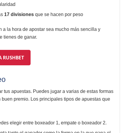
ularidad
as
17 divisiones
que se hacen por peso
n a la hora de apostar sea mucho más sencilla y
e tienes de ganar.
 A RUSHBET
eo
zar tus apuestas. Puedes jugar a varias de estas formas
n buen premio. Los principales tipos de apuestas que
des elegir entre boxeador 1, empate o boxeador 2.
nta tanto el ganador como la forma en la que gana el