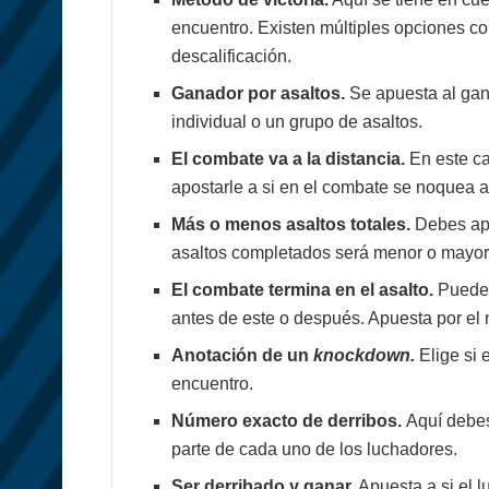
encuentro. Existen múltiples opciones co
descalificación.
Ganador por asaltos.
Se apuesta al gan
individual o un grupo de asaltos.
El combate va a la distancia.
En este ca
apostarle a si en el combate se noquea a
Más o menos asaltos totales.
Debes apos
asaltos completados será menor o mayor
El combate termina en el asalto.
Puedes 
antes de este o después. Apuesta por el 
Anotación de un
knockdown.
Elige si 
encuentro.
Número exacto de derribos.
Aquí debes
parte de cada uno de los luchadores.
Ser derribado y ganar.
Apuesta a si el l