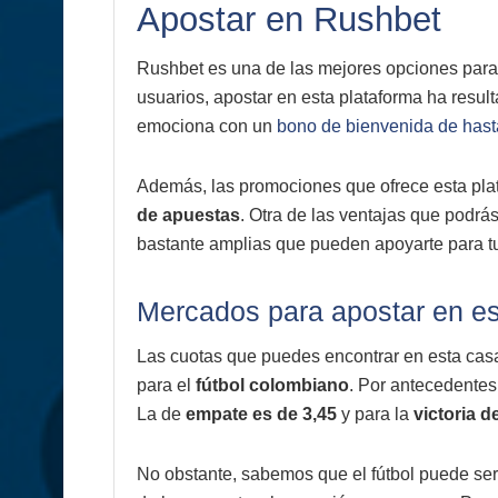
Apostar en Rushbet
Rushbet es una de las mejores opciones para 
usuarios, apostar en esta plataforma ha resul
emociona con un
bono de bienvenida de has
Además, las promociones que ofrece esta pla
de apuestas
. Otra de las ventajas que podrá
bastante amplias que pueden apoyarte para tu
Mercados para apostar en es
Las cuotas que puedes encontrar en esta casa
para el
fútbol colombiano
. Por antecedentes,
La de
empate es de 3,45
y para la
victoria d
No obstante, sabemos que el fútbol puede ser 