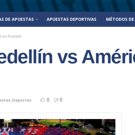
AS DE APUESTAS
APUESTAS DEPORTIVAS
MÉTODOS DE
li en Rushbet
dellín vs Améri
0
0
estas
,
Deportes