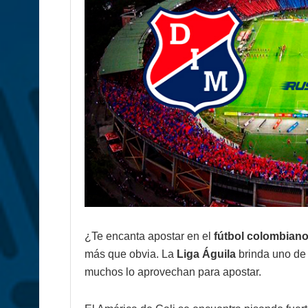
¿Te encanta apostar en el
fútbol colombian
más que obvia. La
Liga Águila
brinda uno de 
muchos lo aprovechan para apostar.