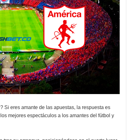
o
? Si eres amante de las apuestas, la respuesta es
los mejores espectáculos a los amantes del fútbol y