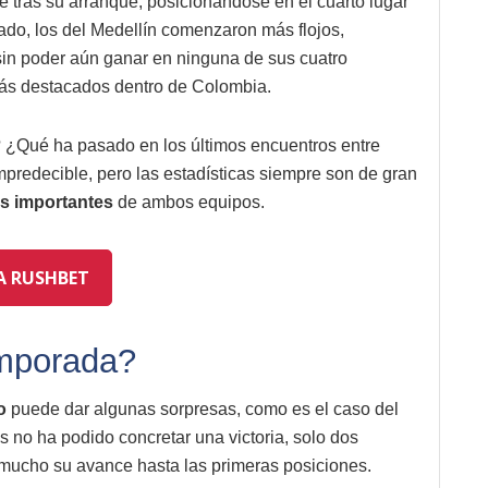
e tras su arranque, posicionándose en el cuarto lugar
o lado, los del Medellín comenzaron más flojos,
in poder aún ganar en ninguna de sus cuatro
más destacados dentro de Colombia.
? ¿Qué ha pasado en los últimos encuentros entre
mpredecible, pero las estadísticas siempre son de gran
s importantes
de ambos equipos.
 A RUSHBET
emporada?
o
puede dar algunas sorpresas, como es el caso del
os no ha podido concretar una victoria, solo dos
r mucho su avance hasta las primeras posiciones.