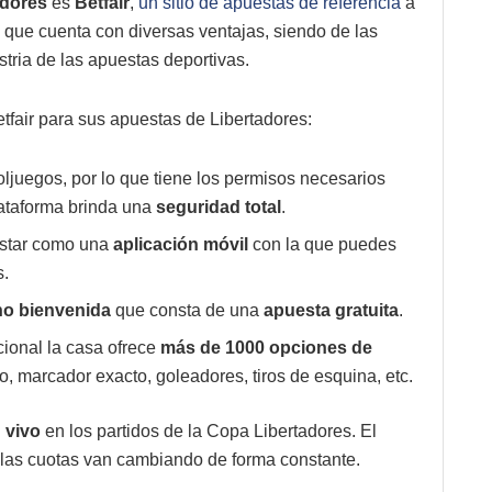
adores
es
Betfair
,
un sitio de apuestas de referencia
a
o que cuenta con diversas ventajas, siendo de las
stria de las apuestas deportivas.
tfair para sus apuestas de Libertadores:
oljuegos, por lo que tiene los permisos necesarios
lataforma brinda una
seguridad total
.
postar como una
aplicación móvil
con la que puedes
s.
o bienvenida
que consta de una
apuesta gratuita
.
cional la casa ofrece
más de 1000 opciones de
, marcador exacto, goleadores, tiros de esquina, etc.
 vivo
en los partidos de la Copa Libertadores. El
 las cuotas van cambiando de forma constante.