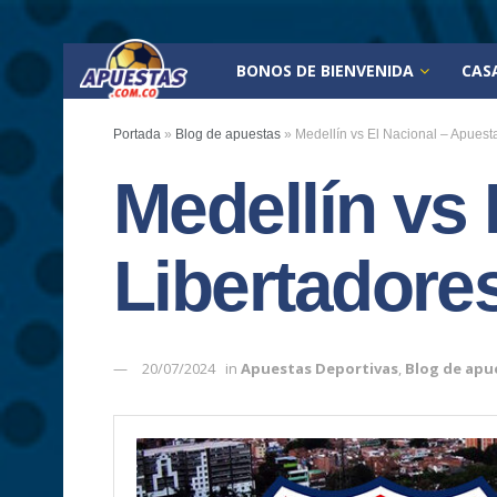
BONOS DE BIENVENIDA
CAS
Portada
»
Blog de apuestas
»
Medellín vs El Nacional – Apuest
Medellín vs
Libertadore
20/07/2024
in
Apuestas Deportivas
,
Blog de apu