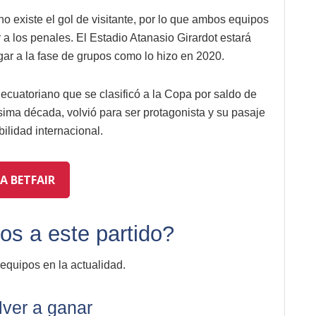
 existe el gol de visitante, por lo que ambos equipos
r a los penales. El Estadio Atanasio Girardot estará
egar a la fase de grupos como lo hizo en 2020.
 ecuatoriano que se clasificó a la Copa por saldo de
sima década, volvió para ser protagonista y su pasaje
ilidad internacional.
 A BETFAIR
os a este partido?
quipos en la actualidad.
lver a ganar