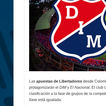
Las
apuestas de Libertadores
desde Colombi
protagonizarán el
DIM
y
El Nacional
. El club 
clasificación a la fase de grupos de la competi
llave está igualada.