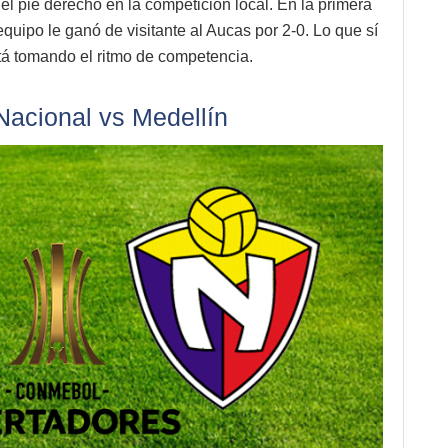
el pie derecho en la competición local. En la primera
quipo le ganó de visitante al Aucas por 2-0. Lo que sí
tá tomando el ritmo de competencia.
Nacional vs Medellín