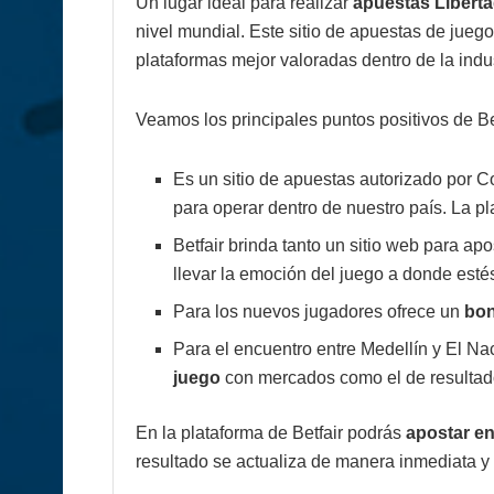
Un lugar ideal para realizar
apuestas Libert
nivel mundial. Este sitio de apuestas de jueg
plataformas mejor valoradas dentro de la indu
Veamos los principales puntos positivos de Be
Es un sitio de apuestas autorizado por C
para operar dentro de nuestro país. La p
Betfair brinda tanto un sitio web para a
llevar la emoción del juego a donde esté
Para los nuevos jugadores ofrece un
bon
Para el encuentro entre Medellín y El Na
juego
con mercados como el de resultado
En la plataforma de Betfair podrás
apostar en
resultado se actualiza de manera inmediata y