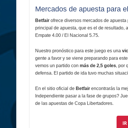
Mercados de apuesta para el
Betfair
ofrece diversos mercados de apuesta 
principal de apuesta, que es el de resultado, 
Empate 4.00 / El Nacional 5.75.
Nuestro pronóstico para este juego es una
vi
gente a favor y se viene preparando para este
vemos un partido con
más de 2,5 goles
, por
defensa. El partido de ida tuvo muchas situac
En el sitio oficial de
Betfair
encontrarás la me
Independiente pasar a la fase de grupos? Jue
de las apuestas de Copa Libertadores.
IR