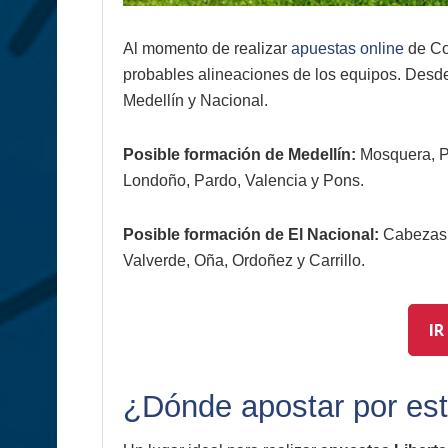
Al momento de realizar
apuestas online
de Co
probables alineaciones de los equipos. Desde
Medellín y Nacional.
Posible formación de Medellín:
Mosquera, P
Londoño, Pardo, Valencia y Pons.
Posible formación de El Nacional:
Cabezas, 
Valverde, Oña, Ordoñez y Carrillo.
IR
¿Dónde apostar por est