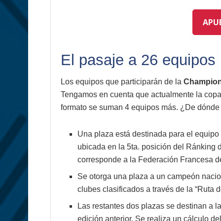
APU
El pasaje a 26 equipos
Los equipos que participarán de la
Champio
Tengamos en cuenta que actualmente la copa 
formato se suman 4 equipos más. ¿De dónde 
Una plaza está destinada para el equipo
ubicada en la 5ta. posición del Ránking 
corresponde a la Federación Francesa de
Se otorga una plaza a un campeón nacion
clubes clasificados a través de la “Ruta
Las restantes dos plazas se destinan a 
edición anterior. Se realiza un cálculo d