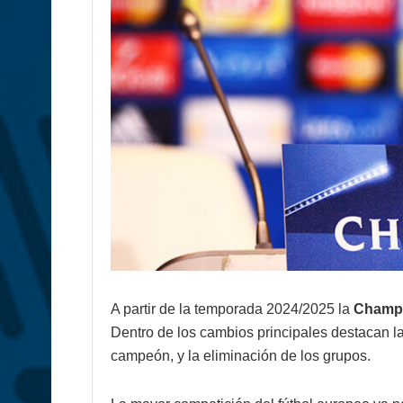
A partir de la temporada 2024/2025 la
Champ
Dentro de los cambios principales destacan la
campeón, y la eliminación de los grupos.