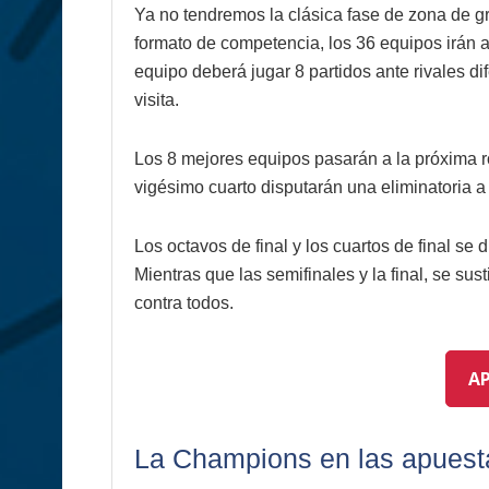
Ya no tendremos la clásica fase de zona de g
formato de competencia, los 36 equipos irán a
equipo deberá jugar 8 partidos ante rivales di
visita.
Los 8 mejores equipos pasarán a la próxima r
vigésimo cuarto disputarán una eliminatoria a 
Los octavos de final y los cuartos de final se
Mientras que las semifinales y la final, se sus
contra todos.
AP
La Champions en las apuest