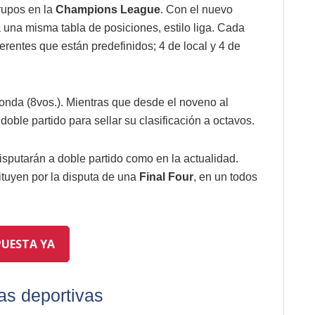
rupos en la
Champions League
. Con el nuevo
 una misma tabla de posiciones, estilo liga. Cada
ferentes que están predefinidos; 4 de local y 4 de
onda (8vos.). Mientras que desde el noveno al
doble partido para sellar su clasificación a octavos.
 disputarán a doble partido como en la actualidad.
tituyen por la disputa de una
Final Four
, en un todos
UESTA YA
as deportivas