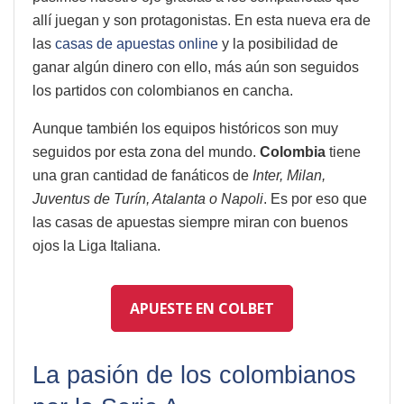
allí juegan y son protagonistas. En esta nueva era de
las
casas de apuestas online
y la posibilidad de
ganar algún dinero con ello, más aún son seguidos
los partidos con colombianos en cancha.
Aunque también los equipos históricos son muy
seguidos por esta zona del mundo.
Colombia
tiene
una gran cantidad de fanáticos de
Inter, Milan,
Juventus de Turín, Atalanta o Napoli
. Es por eso que
las casas de apuestas siempre miran con buenos
ojos la Liga Italiana.
APUESTE EN COLBET
La pasión de los colombianos