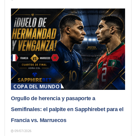
COPA DEL MUNDO
Orgullo de herencia y pasaporte a
Semifinales: el palpite en Sapphirebet para el
Francia vs. Marruecos
09/07/2026