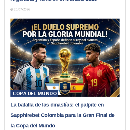
20/07/2026
COPA DEL MUNDO
La batalla de las dinastías: el palpite en
Sapphirebet Colombia para la Gran Final de
la Copa del Mundo