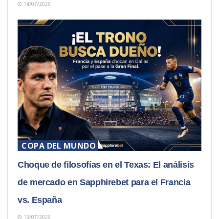
14/07/2026
COPA DEL MUNDO
Choque de filosofías en el Texas: El análisis
de mercado en Sapphirebet para el Francia
vs. España
13/07/2026