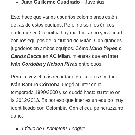
Juan Guillermo Cuadrado
– Juventus
Esto hace que varios usuarios colombianos estén
detrás de estos equipos. Pero, no son los únicos,
dado que en Colombia hay mucho cariño y rivalidad
con los equipos de la ciudad de Milán. Con grandes
jugadores en ambos equipos. Cómo
Mario Yepes
o
Carlos Bacca
en AC Milan
, mientras que
en Inter
Iván Córdoba
y
Nelson Rivas
entre otros.
Pero tal vez el más recordado en Italia es sin duda
Iván Ramiro Córdoba
. Llegó al Inter en la
temporada 1999/2000 y se quedó hasta su retiro en
la 2012/2013. Es por eso que Inter es un equipo muy
identificado con Colombia. Con el equipo nerazzurro
ganó:
1 título de Champions League