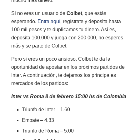
mucho más dinero.
Si no eres un usuario de
Colbet
, que estás
esperando.
Entra aquí
, regístrate y deposita hasta
100 mil pesos y te duplicamos tu dinero. Así es,
deposita 100.000 y juega con 200.000, no esperes
más y se parte de Colbet.
Pero si eres un poco ansioso, Colbet te da la
oportunidad de apostar en los próximos partidos de
Inter. A continuación, te dejamos los principales
mercados de los partidos:
Inter vs Roma 8 de febrero 15:00 hs de Colombia
Triunfo de Inter – 1.60
Empate – 4.33
Triunfo de Roma – 5.00