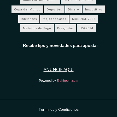
Copa del Mundo
Deportes
Dinero
Impositivo
Iniciantes
Mejores Casas
MUNDIAL 2026
Métodos de Pago
Preguntas
USA2024
Recibe tips y novedades para apostar
ANUNCIE AQUI
Powered by
Eightroom.com
Términos y Condiciones