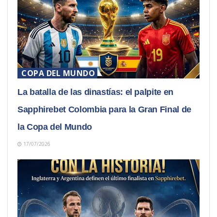
COPA DEL MUNDO
La batalla de las dinastías: el palpite en
Sapphirebet Colombia para la Gran Final de
la Copa del Mundo
17/07/2026