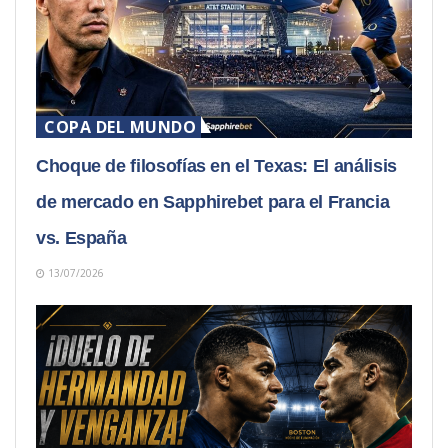
COPA DEL MUNDO
Choque de filosofías en el Texas: El análisis
de mercado en Sapphirebet para el Francia
vs. España
13/07/2026