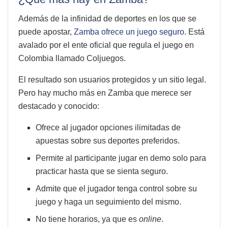
Además de la infinidad de deportes en los que se
puede apostar,
Zamba ofrece un juego seguro
. Está
avalado por el ente oficial que regula el juego en
Colombia llamado Coljuegos.
El resultado son usuarios protegidos y un sitio legal.
Pero hay mucho más en Zamba que merece ser
destacado y conocido:
Ofrece al jugador opciones ilimitadas de
apuestas sobre sus deportes preferidos.
Permite al participante jugar en demo solo para
practicar hasta que se sienta seguro.
Admite que el jugador tenga control sobre su
juego y haga un seguimiento del mismo.
No tiene horarios, ya que es
online
.