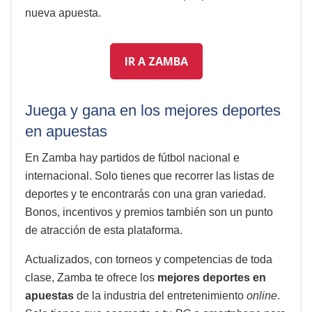
nueva apuesta.
IR A ZAMBA
Juega y gana en los mejores deportes
en apuestas
En Zamba hay partidos de fútbol nacional e
internacional. Solo tienes que recorrer las listas de
deportes y te encontrarás con una gran variedad.
Bonos, incentivos y premios también son un punto
de atracción de esta plataforma.
Actualizados, con torneos y competencias de toda
clase, Zamba te ofrece los
mejores deportes en
apuestas
de la industria del entretenimiento
online
.