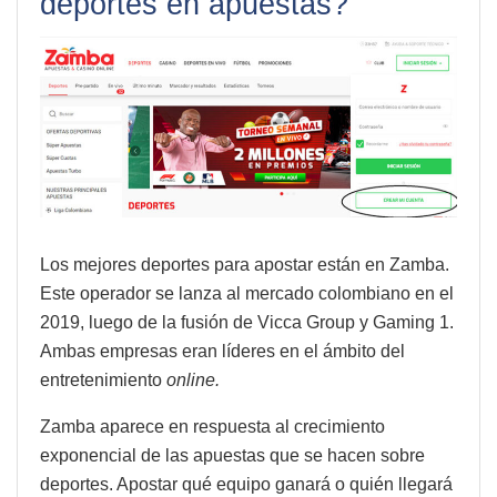
deportes en apuestas?
Los mejores deportes para apostar están en Zamba.
Este operador se lanza al mercado colombiano en el
2019, luego de la fusión de Vicca Group y Gaming 1.
Ambas empresas eran líderes en el ámbito del
entretenimiento
online.
Zamba aparece en respuesta al crecimiento
exponencial de las apuestas que se hacen sobre
deportes. Apostar qué equipo ganará o quién llegará