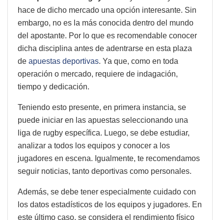
hace de dicho mercado una opción interesante. Sin
embargo, no es la más conocida dentro del mundo
del apostante. Por lo que es recomendable conocer
dicha disciplina antes de adentrarse en esta plaza
de
apuestas deportivas
. Ya que, como en toda
operación o mercado, requiere de indagación,
tiempo y dedicación.
Teniendo esto presente, en primera instancia, se
puede iniciar en las apuestas seleccionando una
liga de rugby específica. Luego, se debe estudiar,
analizar a todos los equipos y conocer a los
jugadores en escena. Igualmente, te recomendamos
seguir noticias, tanto deportivas como personales.
Además, se debe tener especialmente cuidado con
los datos estadísticos de los equipos y jugadores. En
este último caso, se considera el rendimiento físico