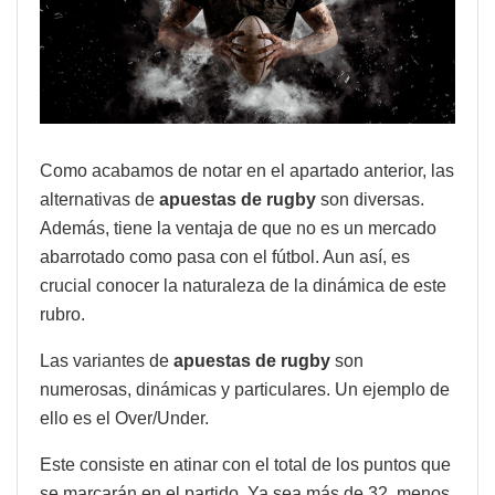
Como acabamos de notar en el apartado anterior, las
alternativas de
apuestas de rugby
son diversas.
Además, tiene la ventaja de que no es un mercado
abarrotado como pasa con el fútbol. Aun así, es
crucial conocer la naturaleza de la dinámica de este
rubro.
Las variantes de
apuestas de rugby
son
numerosas, dinámicas y particulares. Un ejemplo de
ello es el Over/Under.
Este consiste en atinar con el total de los puntos que
se marcarán en el partido. Ya sea más de 32, menos