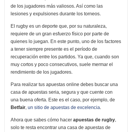
de los jugadores más valiosos. Así como las
lesiones y expulsiones durante los torneos.
El rugby es un deporte que, por su naturaleza,
requiere de un gran esfuerzo físico por parte de
quienes lo juegan. En este punto, uno de los factores
a tener siempre presente es el período de
recuperación entre los partidos. Ya que, cuando son
muy cortos y poco consecutivos, suele mermar el
rendimiento de los jugadores.
Para realizar tus apuestas online debes buscar una
casa de apuestas seria, segura y que cuente con
una buena oferta. Este es el caso, por ejemplo, de
Betfair
,
un sitio de apuestas de excelencia
.
Ahora que sabes cómo hacer
apuestas de rugby
,
solo te resta encontrar una casa de apuestas de