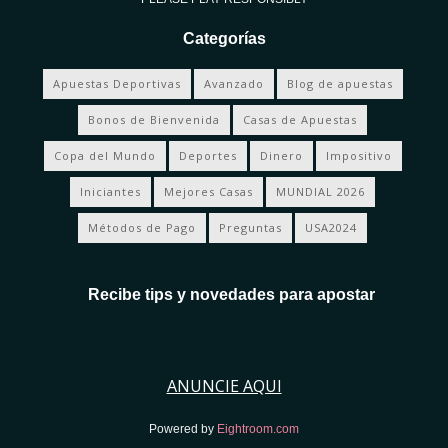
Categorías
Apuestas Deportivas
Avanzado
Blog de apuestas
Bonos de Bienvenida
Casas de Apuestas
Copa del Mundo
Deportes
Dinero
Impositivo
Iniciantes
Mejores Casas
MUNDIAL 2026
Métodos de Pago
Preguntas
USA2024
Recibe tips y novedades para apostar
ANUNCIE AQUI
Powered by
Eightroom.com