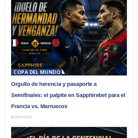
COPA DEL MUNDO
Orgullo de herencia y pasaporte a
Semifinales: el palpite en Sapphirebet para el
Francia vs. Marruecos
09/07/2026