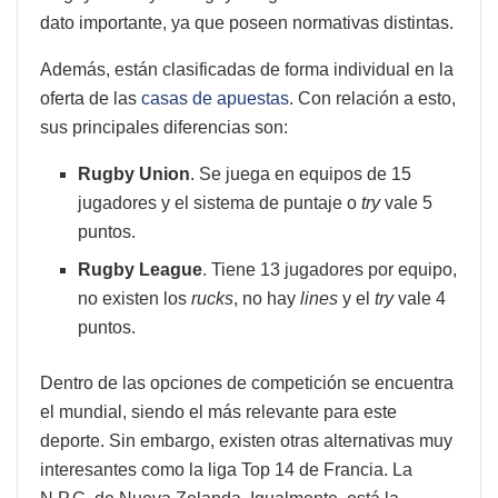
dato importante, ya que poseen normativas distintas.
Además, están clasificadas de forma individual en la
oferta de las
casas de apuestas
. Con relación a esto,
sus principales diferencias son:
Rugby Union
. Se juega en equipos de 15
jugadores y el sistema de puntaje o
try
vale 5
puntos.
Rugby League
. Tiene 13 jugadores por equipo,
no existen los
rucks
, no hay
lines
y el
try
vale 4
puntos.
Dentro de las opciones de competición se encuentra
el mundial, siendo el más relevante para este
deporte. Sin embargo, existen otras alternativas muy
interesantes como la liga Top 14 de Francia. La