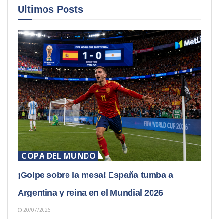
Ultimos
Posts
COPA DEL MUNDO
¡Golpe sobre la mesa! España tumba a
Argentina y reina en el Mundial 2026
20/07/2026