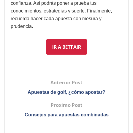
confianza. Así podrás poner a prueba tus
conocimientos, estrategias y suerte. Finalmente,
recuerda hacer cada apuesta con mesura y
prudencia.
IR A BETFAIR
Anterior Post
Apuestas de golf, ¿cómo apostar?
Proximo Post
Consejos para apuestas combinadas