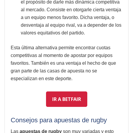
el propósito de darle más dinámica competitiva
al mercado. Consiste en otorgarle cierta ventaja
a un equipo menos favorito. Dicha ventaja, o
desventaja al equipo rival, va a depender de los
valores equitativos del partido.
Esta última alternativa permite encontrar cuotas
competitivas al momento de apostar por equipos
favoritos. También es una ventaja el hecho de que
gran parte de las casas de apuesta no se
especializan en este deporte.
IR A BETFAIR
Consejos para apuestas de rugby
Las
apuestas de rugby
son muy variadas y esto