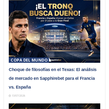
COPA DEL MUNDO
Choque de filosofías en el Texas: El análisis
de mercado en Sapphirebet para el Francia
vs. España
13/07/2026