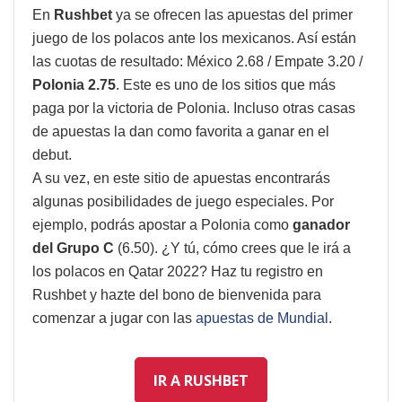
En
Rushbet
ya se ofrecen las apuestas del primer
juego de los polacos ante los mexicanos. Así están
las cuotas de resultado: México 2.68 / Empate 3.20 /
Polonia 2.75
. Este es uno de los sitios que más
paga por la victoria de Polonia. Incluso otras casas
de apuestas la dan como favorita a ganar en el
debut.
A su vez, en este sitio de apuestas encontrarás
algunas posibilidades de juego especiales. Por
ejemplo, podrás apostar a Polonia como
ganador
del Grupo C
(6.50). ¿Y tú, cómo crees que le irá a
los polacos en Qatar 2022? Haz tu registro en
Rushbet y hazte del bono de bienvenida para
comenzar a jugar con las
apuestas de Mundial
.
IR A RUSHBET