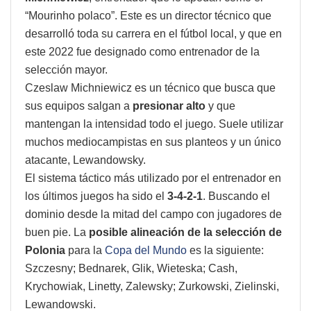
“Mourinho polaco”. Este es un director técnico que
desarrolló toda su carrera en el fútbol local, y que en
este 2022 fue designado como entrenador de la
selección mayor.
Czeslaw Michniewicz es un técnico que busca que
sus equipos salgan a
presionar alto
y que
mantengan la intensidad todo el juego. Suele utilizar
muchos mediocampistas en sus planteos y un único
atacante, Lewandowsky.
El sistema táctico más utilizado por el entrenador en
los últimos juegos ha sido el
3-4-2-1
. Buscando el
dominio desde la mitad del campo con jugadores de
buen pie. La
posible alineación de la selección de
Polonia
para la
Copa del Mundo
es la siguiente:
Szczesny; Bednarek, Glik, Wieteska; Cash,
Krychowiak, Linetty, Zalewsky; Zurkowski, Zielinski,
Lewandowski.