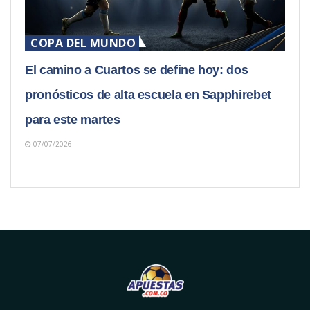
COPA DEL MUNDO
El camino a Cuartos se define hoy: dos
pronósticos de alta escuela en Sapphirebet
para este martes
07/07/2026