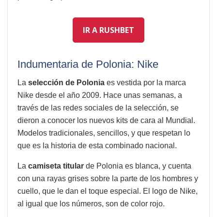
IR A RUSHBET
Indumentaria de Polonia: Nike
La
selección de Polonia
es vestida por la marca
Nike desde el año 2009. Hace unas semanas, a
través de las redes sociales de la selección, se
dieron a conocer los nuevos kits de cara al Mundial.
Modelos tradicionales, sencillos, y que respetan lo
que es la historia de esta combinado nacional.
La
camiseta titular
de Polonia es blanca, y cuenta
con una rayas grises sobre la parte de los hombres y
cuello, que le dan el toque especial. El logo de Nike,
al igual que los números, son de color rojo.