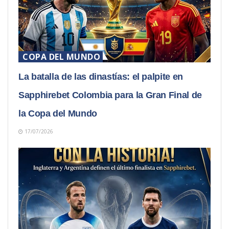
COPA DEL MUNDO
La batalla de las dinastías: el palpite en
Sapphirebet Colombia para la Gran Final de
la Copa del Mundo
17/07/2026