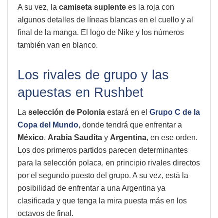
A su vez, la
camiseta suplente
es la roja con
algunos detalles de líneas blancas en el cuello y al
final de la manga. El logo de Nike y los números
también van en blanco.
Los rivales de grupo y las
apuestas en Rushbet
La
selección de Polonia
estará en el
Grupo C de la
Copa del Mundo
, donde tendrá que enfrentar a
México
,
Arabia Saudita
y
Argentina
, en ese orden.
Los dos primeros partidos parecen determinantes
para la selección polaca, en principio rivales directos
por el segundo puesto del grupo. A su vez, está la
posibilidad de enfrentar a una Argentina ya
clasificada y que tenga la mira puesta más en los
octavos de final.