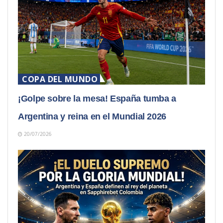
COPA DEL MUNDO
¡Golpe sobre la mesa! España tumba a
Argentina y reina en el Mundial 2026
20/07/2026