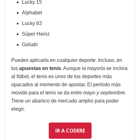
Lucky 15
Alphabet
Lucky 63
Súper Heinz
Goliath
Puedes aplicarla en cualquier deporte. Incluso, en
tus
apuestas en tenis
. Aunque la mayoría se inclina
al fútbol, el tenis es unos de los deportes más
opacados al momento de apostar. El período más
movido para el tenis se da entre
mayo y septiembre
.
Tiene un abanico de mercado amplio para poder
elegir.
IR A CODERE