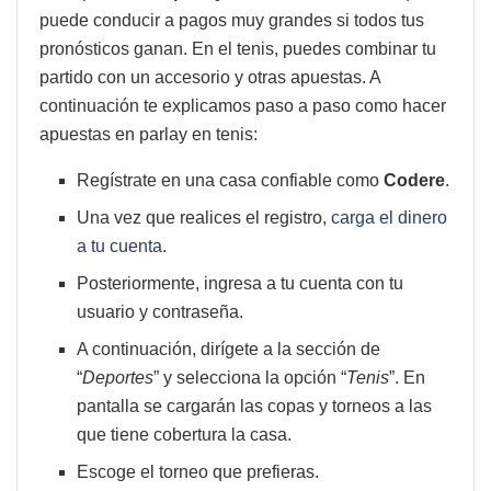
puede conducir a pagos muy grandes si todos tus
pronósticos ganan. En el tenis, puedes combinar tu
partido con un accesorio y otras apuestas. A
continuación te explicamos paso a paso como hacer
apuestas en parlay en tenis:
Regístrate en una casa confiable como
Codere
.
Una vez que realices el registro,
carga el dinero
a tu cuenta
.
Posteriormente, ingresa a tu cuenta con tu
usuario y contraseña.
A continuación, dirígete a la sección de
“
Deportes
” y selecciona la opción “
Tenis
”. En
pantalla se cargarán las copas y torneos a las
que tiene cobertura la casa.
Escoge el torneo que prefieras.