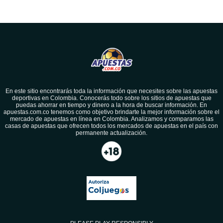
En este sitio encontrarás toda la información que necesites sobre las apuestas
deportivas en Colombia. Conocerás todo sobre los sitios de apuestas que
puedas ahorrar en tiempo y dinero a la hora de buscar información. En
apuestas.com.co tenemos como objetivo brindarte la mejor información sobre el
mercado de apuestas en línea en Colombia. Analizamos y comparamos las
casas de apuestas que ofrecen todos los mercados de apuestas en el país con
permanente actualización.