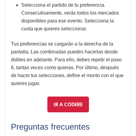
Selecciona el partido de tu preferencia.
Consecutivamente, verás todos los mercados
disponibles para ese evento. Selecciona la
cuota que quieres seleccionar.
Tus preferencias se cargarán a la derecha de la
pantalla. Las combinadas puedes hacerlas desde
dobles en adelante. Para ello, debes repetir el paso
6, tantas veces como quieras. Por último, después
de hacer tus selecciones, define el monto con el que
quieres jugar.
IR A CODERE
Preguntas frecuentes