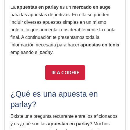
La
apuestas en parlay
es un
mercado en auge
para las apuestas deportivas. En ella se pueden
incluir diversas apuestas simples en un mismo
boleto, lo que aumenta considerablemente la cuota
final. A continuación te presentamos toda la
información necesaria para hacer
apuestas en tenis
empleando el
parlay
.
IR A CODERE
¿Qué es una apuesta en
parlay?
Existe una pregunta recurrente entre los aficionados
y es ¿qué son las
apuestas en parlay
? Muchos