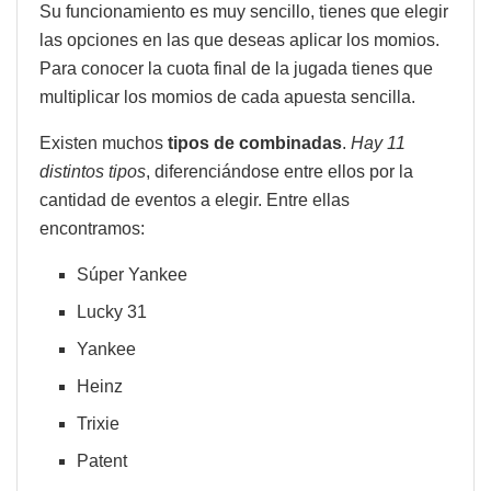
Su funcionamiento es muy sencillo, tienes que elegir
las opciones en las que deseas aplicar los momios.
Para conocer la cuota final de la jugada tienes que
multiplicar los momios de cada apuesta sencilla.
Existen muchos
tipos de combinadas
.
Hay 11
distintos tipos
, diferenciándose entre ellos por la
cantidad de eventos a elegir. Entre ellas
encontramos:
Súper Yankee
Lucky 31
Yankee
Heinz
Trixie
Patent