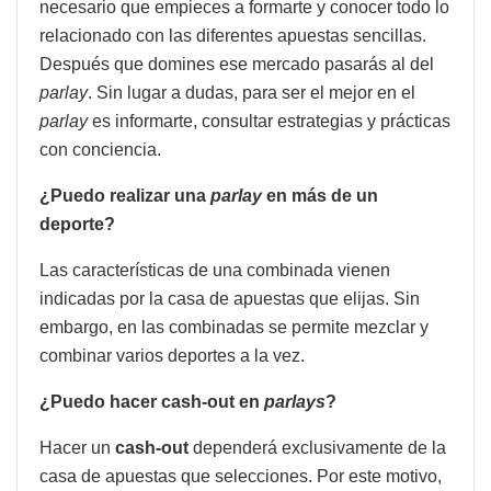
necesario que empieces a formarte y conocer todo lo
relacionado con las diferentes apuestas sencillas.
Después que domines ese mercado pasarás al del
parlay
. Sin lugar a dudas, para ser el mejor en el
parlay
es informarte, consultar estrategias y prácticas
con conciencia.
¿Puedo realizar una
parlay
en más de un
deporte?
Las características de una combinada vienen
indicadas por la casa de apuestas que elijas. Sin
embargo, en las combinadas se permite mezclar y
combinar varios deportes a la vez.
¿Puedo hacer cash-out en
parlays
?
Hacer un
cash-out
dependerá exclusivamente de la
casa de apuestas que selecciones. Por este motivo,