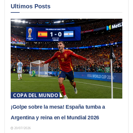
Ultimos
Posts
COPA DEL MUNDO
¡Golpe sobre la mesa! España tumba a
Argentina y reina en el Mundial 2026
20/07/2026