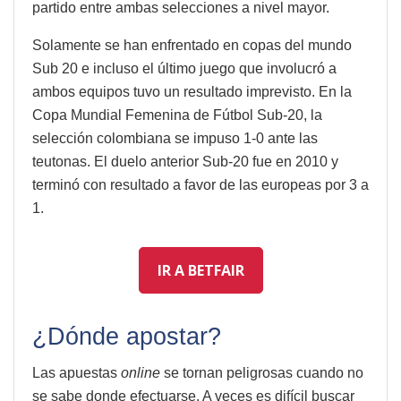
partido entre ambas selecciones a nivel mayor.
Solamente se han enfrentado en copas del mundo
Sub 20 e incluso el último juego que involucró
a
ambos equipos tuvo un resultado imprevisto. En la
Copa Mundial Femenina de Fútbol Sub-20, la
selección colombiana se impuso 1-0 ante las
teutonas. El duelo anterior Sub-20 fue en 2010 y
terminó con resultado a favor de las europeas por 3 a
1.
IR A BETFAIR
¿Dónde apostar?
Las apuestas
online
se tornan peligrosas cuando no
se sabe donde efectuarse. A veces es difícil buscar