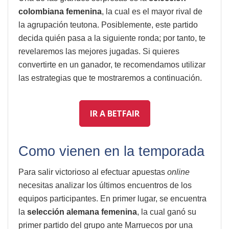
colombiana femenina
, la cual es el mayor rival de
la agrupación teutona. Posiblemente, este partido
decida quién pasa a la siguiente ronda; por tanto, te
revelaremos las mejores jugadas. Si quieres
convertirte en un ganador, te recomendamos utilizar
las estrategias que te mostraremos a continuación.
IR A BETFAIR
Como vienen en la temporada
Para salir victorioso al efectuar apuestas
online
necesitas analizar los últimos encuentros de los
equipos participantes. En primer lugar, se encuentra
la
selección alemana femenina
, la cual ganó su
primer partido del grupo ante Marruecos por una