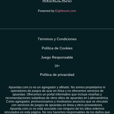
Powered by
Eightroom.com
Términos y Condiciones
Política de Cookies
Juego Responsable
18+
Política de privacidad
Apuestas.com.co es un agregador y afiliado. No somos propietarios ni
operadores de juegos de azar en línea y no ofrecemos servicios de
apuestas. Ofrecemos un portal informativo que incluye reseñas y
recomendaciones subjetivas de otros sitios de apuestas en Latinoamérica.
Como agregador, promocionamos y mostramos anuncios que se vinculan
con servicios de juegos de apuestas en línea y otros proveedores.
Apuesta.com.co no está asociado con ninguno de los sitios externos
vinculados en esta página. No nos hacemos responsables de los daños que