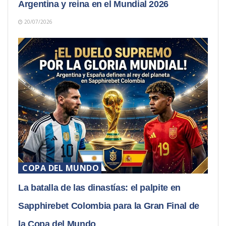
Argentina y reina en el Mundial 2026
20/07/2026
COPA DEL MUNDO
La batalla de las dinastías: el palpite en
Sapphirebet Colombia para la Gran Final de
la Copa del Mundo