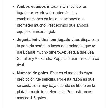
Ambos equipos marcan
. El nivel de las
jugadoras es elevado; además, hay
combinaciones en las alineaciones que
prometen mucho. Predecimos que ambos
equipos marcaran gol.
Jugada individual por jugador
. Los disparos a
la portería serán un factor determinante que te
hará ganar mucho dinero. Apuesta a que Lea
Schuller y Alexandra Popp lanzarán
tiros al arco
rival.
Número de goles
. Este es el mercado cuya
predicción fue sencilla. Por esta razón es que
su cuota será muy baja cuando se libere en la
plataforma de tu preferencia. Pronosticamos
más de 1.5 goles.