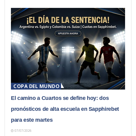
COPA DEL MUNDO
El camino a Cuartos se define hoy: dos
pronósticos de alta escuela en Sapphirebet
para este martes
07/07/2026