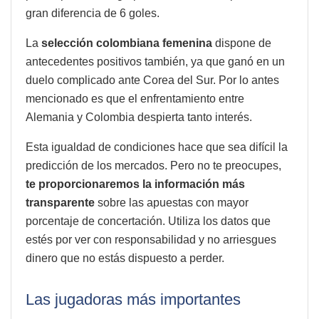
gran diferencia de 6 goles.
La
selección colombiana femenina
dispone de
antecedentes positivos también, ya que ganó en un
duelo complicado ante Corea del Sur. Por lo antes
mencionado es que el enfrentamiento entre
Alemania y Colombia despierta tanto interés.
Esta igualdad de condiciones hace que sea difícil la
predicción de los mercados. Pero no te preocupes,
te proporcionaremos la información más
transparente
sobre las apuestas con mayor
porcentaje de concertación. Utiliza los datos que
estés por ver con responsabilidad y no arriesgues
dinero que no estás dispuesto a perder.
Las jugadoras más importantes