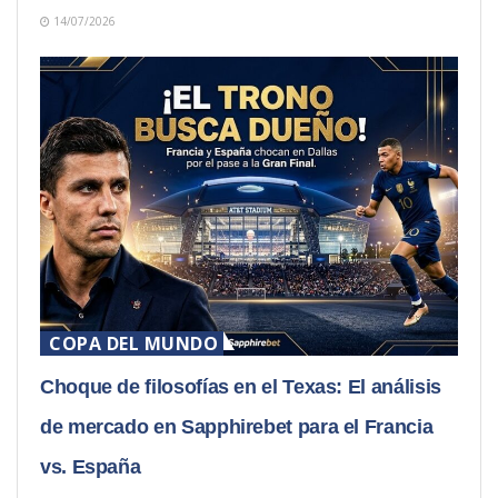
14/07/2026
COPA DEL MUNDO
Choque de filosofías en el Texas: El análisis
de mercado en Sapphirebet para el Francia
vs. España