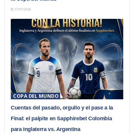
17/07/2026
COPA DEL MUNDO
Cuentas del pasado, orgullo y el pase a la
Final: el palpite en Sapphirebet Colombia
para Inglaterra vs. Argentina