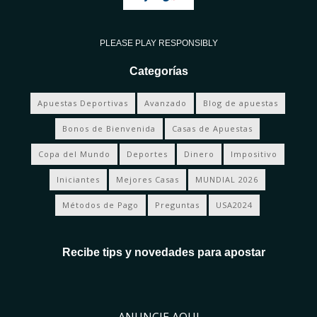
PLEASE PLAY RESPONSIBLY
Categorías
Apuestas Deportivas
Avanzado
Blog de apuestas
Bonos de Bienvenida
Casas de Apuestas
Copa del Mundo
Deportes
Dinero
Impositivo
Iniciantes
Mejores Casas
MUNDIAL 2026
Métodos de Pago
Preguntas
USA2024
Recibe tips y novedades para apostar
ANUNCIE AQUI