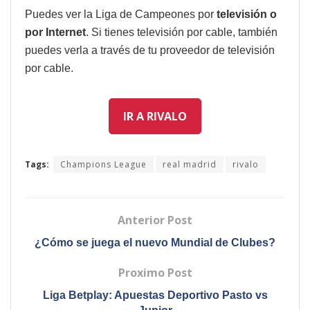
Puedes ver la Liga de Campeones por
televisión o
por Internet
. Si tienes televisión por cable, también
puedes verla a través de tu proveedor de televisión
por cable.
IR A RIVALO
Tags:
Champions League
real madrid
rivalo
Anterior Post
¿Cómo se juega el nuevo Mundial de Clubes?
Proximo Post
Liga Betplay: Apuestas Deportivo Pasto vs