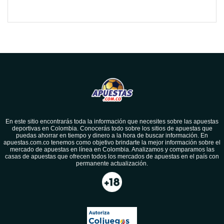
En este sitio encontrarás toda la información que necesites sobre las apuestas
deportivas en Colombia. Conocerás todo sobre los sitios de apuestas que
puedas ahorrar en tiempo y dinero a la hora de buscar información. En
apuestas.com.co tenemos como objetivo brindarte la mejor información sobre el
mercado de apuestas en línea en Colombia. Analizamos y comparamos las
casas de apuestas que ofrecen todos los mercados de apuestas en el país con
permanente actualización.