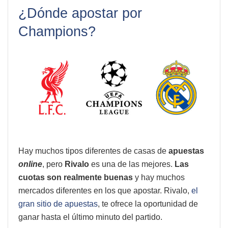
¿Dónde apostar por
Champions?
Hay muchos tipos diferentes de casas de
apuestas
online
, pero
Rivalo
es una de las mejores.
Las
cuotas son realmente buenas
y hay muchos
mercados diferentes en los que apostar. Rivalo,
el
gran sitio de apuestas
, te ofrece la oportunidad de
ganar hasta el último minuto del partido.