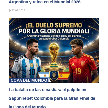
Argentina y reina en el Mundial 2026
20/07/2026
COPA DEL MUNDO
La batalla de las dinastías: el palpite en
Sapphirebet Colombia para la Gran Final de
la Copa del Mundo