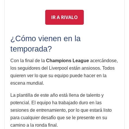
IR A RIVALO
¿Cómo vienen en la
temporada?
Con la final de la
Champions League
acercándose,
los seguidores del Liverpool están ansiosos. Todos
quieren ver lo que su equipo puede hacer en la
escena mundial.
La plantilla de este año está llena de talento y
potencial. El equipo ha trabajado duro en las
sesiones de entrenamiento, por lo que estará listo
para cualquier desafío que se le presente en su
camino a la ronda final.